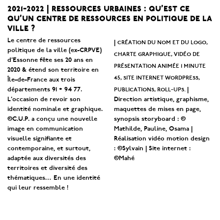
2021-2022 | ressources urbaines : qu’est ce
qu’un centre de ressources en politique de la
ville ?
Le centre de ressources
création du nom et du logo,
|
politique de la ville (ex-CRPVE)
charte graphique, vidéo de
d’Essonne fête ses 20 ans en
présentation animée 1 minute
2020 & étend son territoire en
45, site internet wordpress,
Île-de-France aux trois
publications, roll-ups.
départements 91 + 94 77.
|
L’occasion de revoir son
Direction artistique, graphisme,
identité nominale et graphique.
maquettes de mises en page,
©C.U.P. a conçu une nouvelle
synopsis storyboard : ©
image en communication
Mathilde, Pauline, Osama |
visuelle signifiante et
Réalisation vidéo motion design
contemporaine, et surtout,
: ©Sylvain | Site internet :
adaptée aux diversités des
©Mahé
territoires et diversité des
thématiques… En une identité
qui leur ressemble !