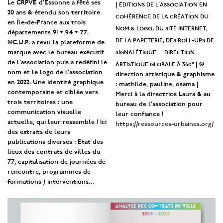
Le CRPVE d’Essonne a fêté ses
éditions de l’association en
|
20 ans & étendu son territoire
cohérence de la création du
en Île-de-France aux trois
nom & logo, du site internet,
départements 91 + 94 + 77.
de la papeterie, des roll-ups de
©C.U.P. a revu la plateforme de
signalétique… direction
marque avec le bureau exécutif
de l’association puis a redéfini le
artistique globale à 360°
| ©
nom et le logo de l’association
direction artistique & graphisme
en 2022. Une identité graphique
: mathilde, pauline, osama |
contemporaine et ciblée vers
Merci à la directrice Laura & au
trois territoires : une
bureau de l’association pour
communication visuelle
leur confiance !
actuelle, qui leur ressemble ! Ici
https://ressources-urbaines.org/
des extraits de leurs
publications diverses : Etat des
lieux des contrats de villes du
77, capitalisation de journées de
rencontre, programmes de
formations / interventions…