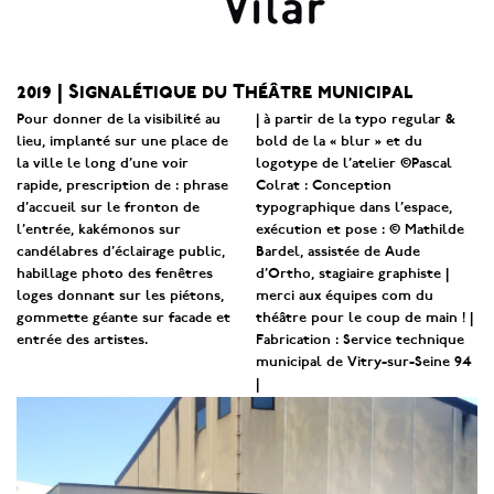
2019 | Signalétique du Théâtre municipal
Pour donner de la visibilité au
| à partir de la typo regular &
lieu, implanté sur une place de
bold de la « blur » et du
la ville le long d’une voir
logotype de l’atelier ©Pascal
rapide, prescription de : phrase
Colrat : Conception
d’accueil sur le fronton de
typographique dans l’espace,
l’entrée, kakémonos sur
exécution et pose : © Mathilde
candélabres d’éclairage public,
Bardel, assistée de Aude
habillage photo des fenêtres
d’Ortho, stagiaire graphiste |
loges donnant sur les piétons,
merci aux équipes com du
gommette géante sur facade et
théâtre pour le coup de main ! |
entrée des artistes
.
Fabrication : Service technique
municipal de Vitry-sur-Seine 94
|