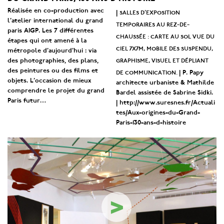
Réalisée en co-production avec
salles d’exposition
|
l’atelier international du grand
temporaires au rez-de-
paris AIGP. Les 7 différentes
chaussée : carte au sol vue du
étapes qui ont amené à la
ciel 7x7m, mobile des suspendu,
métropole d’aujourd’hui : via
graphisme, visuel et dépliant
des photographies, des plans,
des peintures ou des films et
de communication.
| P. Papy
objets. L’occasion de
mieux
architecte urbaniste & Mathilde
comprendre le projet du grand
Bardel assistée de Sabrine Sidki.
Paris futur
…
| http://www.suresnes.fr/Actuali
tes/Aux-origines-du-Grand-
Paris-130-ans-d-histoire
>