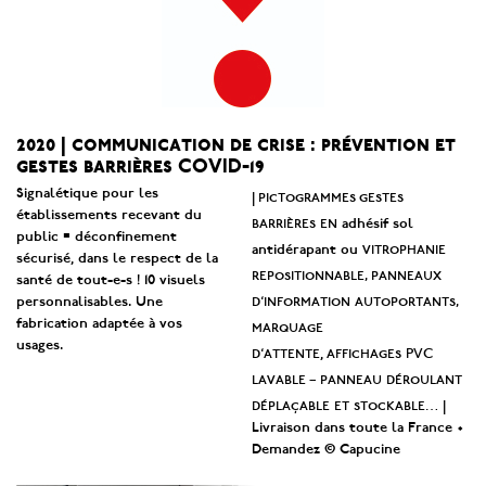
2020 | communication de crise : prévention et
gestes barrières COVID-19
Signalétique pour les
|
pictogrammes gestes
établissements recevant du
barri
ères
en
adhésif sol
public = déconfinement
vitrophanie
antidérapant ou
sécurisé, dans le respect de la
repositionnable
,
panneaux
santé de tout-e-s ! 10 visuels
d
‘
information
autoportants
,
personnalisables. Une
fabrication adaptée à vos
marquage
usages.
d
‘
attente
a
ffichages
PVC
,
lavable
–
panneau
déroulant
déplaçable
et
stockable
… |
Livraison dans toute la France •
Demandez © Capucine