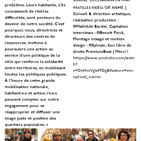
problème. Leurs habitants, s’ils
pastilles vidéo, GIF animé.
|
connaissent de réelles
Conseil & direction artistique,
difficultés, sont porteurs du
réalisation production :
devenir de notre société. C’est
©Mathilde Bardel, Captation
pourquoi, nous, directrices et
interviews : ©Benoit Finck,
directeurs des centres de
Montage mixage et motion
ressources, invitons à
design : ©Sylvain, Son libre de
poursuivre une action au
droits PremiumBeat | Merci !
service d’une politique de la
https://www.youtube.com/watc
ville qui renforce la solidarité
h?
entre territoires, en mobilisant
v=OeHmVgIxMOg&feature=em-
toutes les politiques publiques.
upload_owner
À l’heure de cette grande
mobilisation nationale,
habitant.e.s et acteur.rice.s
peuvent compter sur notre
engagement pour se
réapproprier et diffuser une
image juste et positive des
quartiers populaires. »