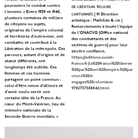
poursuivre le combat contre
de création. Reliure
l’ennemi. « Entre 1939 et 1945,
cartonnée
| © Direction
plusieurs centaines de milliers
artistique : Mathilde & cie |
de citoyens ou sujets,
Remerciements à toute l’équipe
originaires de l’empire colonial
de l’ONACVG (Office national
et territoires d’outre-mer, ont
des combattants et des
combattu et contribué à la
victimes de guerre) pour leur
Libération de la métropole. Ces
sincère confiance.
parcours, autant d’origine et de
https://editions.ouest-
statut différents, ont
france.fr/la%20france%20liberee
longtemps été oubliés. Ces
%20par%20son%20empire.%20par
femmes et ces hommes
cours%20d-
partagent un point commun :
engages%20coloniaux-
celui d’être venus d’ailleurs et
9782737388842.html
d’avoir voulu servir une
certaine idée de la France. Au
cœur du Mont-Valérien, lieu de
mémoire nationale de la
Seconde Guerre mondiale. »