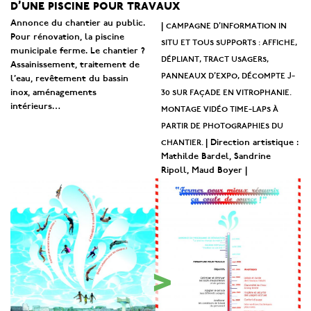
d’une piscine pour travaux
Annonce du chantier au public.
campagne d’information in
|
Pour rénovation, la piscine
situ et tous supports : affiche,
municipale ferme. Le chantier ?
dépliant, tract usagers,
Assainissement, traitement de
panneaux d’expo, décompte J-
l’eau, revêtement du bassin
30 sur façade en vitrophanie.
inox, aménagements
intérieurs…
montage vidéo time-laps à
partir de photographies du
chantier.
| Direction artistique :
Mathilde Bardel, Sandrine
Ripoll, Maud Boyer |
>