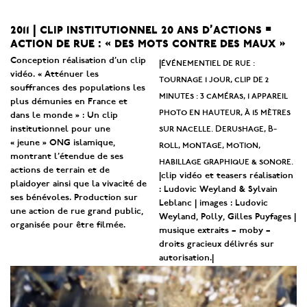
2011 | clip institutionnel 20 ans d’actions =
action de rue : « des mots contre des maux »
Conception réalisation d’un clip
événementiel de rue :
|
vidéo. « Atténuer les
t
ournage 1 jour, clip de 2
souffrances des populations les
minutes : 3 caméras, 1 appareil
plus démunies en France et
photo en hauteur, à 15 mètres
dans le monde » : Un clip
sur nacelle. Derushage, B-
institutionnel pour une
« jeune » ONG islamique,
roll, montage, motion,
montrant l’étendue de ses
habillage graphique & sonore
.
actions de terrain et de
|clip vidéo et teasers réalisation
plaidoyer ainsi que la vivacité de
: Ludovic Weyland & Sylvain
ses bénévoles. Production sur
Leblanc | images : Ludovic
une action de rue grand public,
Weyland, Polly, Gilles Puyfages |
organisée pour être filmée.
musique extraits – moby –
droits gracieux délivrés sur
autorisation.|