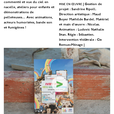
commenté et vue du ciel en
mise en œuvre
| Gestion de
nacelle, ateliers pour enfants et
projet : Sandrine Ripoll.
démonstrations de
Direction artistique : Maud
pelleteuses… Avec animations,
Boyer Mathilde Bardel. Matériel
acteurs humoristes, bande son
et main d’œuvre : Nicolas.
et fumigènes !
Animation : Ludovic Nathalie
Stan. Régie : Sébastien.
Intervention théâtrale : Cie
Remue-Ménage |
>