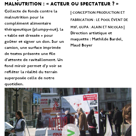
malnutrition : « acteur ou spectateur ? »
Collecte de fonds contre la
conception production et
|
malnutrition pour le
fabrication : le pool évent de
complément alimentaire
msf, gupa : alain et nicolas
|
thérapeutique (plumpy-nut). la
Direction artistique et
« table est dressée » pour
maquette : Mathilde Bardel,
goûter et signer un don. Sur un
Maud Boyer
camion, une surface imprimée
de textes présente une file
d’attente de ravitaillement. Un
fond miroir permet d’y voir se
refléter la réalité du terrain
superposée celle de notre
quotidien.
>