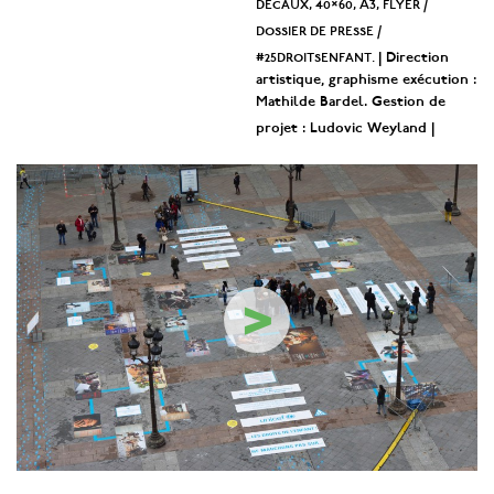
decaux, 40×60, A3, flyer /
dossier de presse /
#25droitsenfant.
| Direction
artistique, graphisme exécution :
Mathilde Bardel. Gestion de
projet : Ludovic Weyland |
>