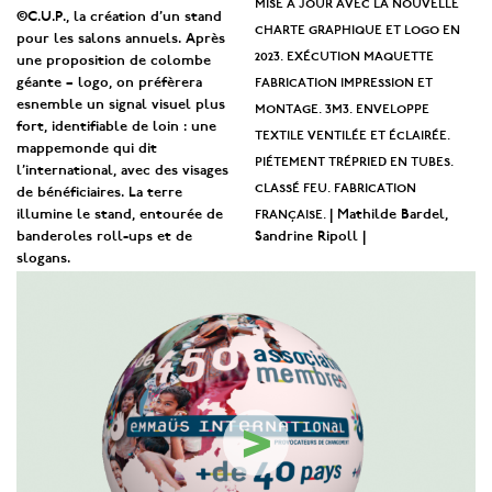
mise à jour avec la nouvelle
©C.U.P., la création d’un stand
charte graphique et logo en
pour les salons annuels. Après
2023. exécution maquette
une proposition de colombe
fabrication impression et
géante – logo, on préfèrera
esnemble un signal visuel plus
montage. 3m3. enveloppe
fort, identifiable de loin : une
textile ventilée et éclairée.
mappe
monde qui dit
piétement trépried en tubes.
l’international, avec des visages
classé feu. fabrication
de bénéficiaires. La terre
française.
illumine le stand, entourée de
| Mathilde Bardel,
banderoles roll-ups et de
Sandrine Ripoll |
slogans.
>