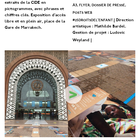
extraits de la CIDE en
A3, flyer, dossier de presse,
pictogrammes, avec phrases et
posts web
chiffres clés. Exposition d’accès
#25droitsdel’enfant.
| Direction
libre et en plein air, place de la
artistique : Mathilde Bardel.
Gare de Marrakech.
Gestion de projet : Ludovic
Weyland |
>