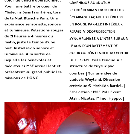
cœur du centre opérationnel :
graphique au skotch
Pour faire battre le cœur de
retroéclairant sur trottoir.
Médecins Sans Frontières, lors
éclairage façade extérieure
de la Nuit Blanche Paris. Une
en rouge par-leds intérieur
expérience sensorielle, sonore
et lumineuse. Pulsations rouges
rouge. vidéoprojection
de 21 heures à 4 heures du
synchronisée à l’intérieur sur
matin, juste le temps d’une
le son d’un battement de
nuit. Installation sonore et
cœur qui s’intensifie au centre
lumineuse. A la sortie de
de l’espace.
laquelle les bénévoles et
toile tendue sur
médiateurs MSF accueillent et
structure de tuyaux pvc
présentent au grand public les
.
courbes
| Sur une idée de
missions de l’ONG.
Ludovic Weyland. Direction
artistique © Mathilde Bardel. |
Fabrication : MSF Poll Event
Alain, Nicolas, Mimo, Hyppo. |