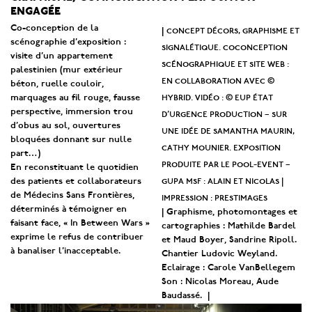
engagée
Co-conception de la
concept décors, graphisme et
|
scénographie d’exposition :
signalétique. coconception
visite d’un appartement
scénographique et site web :
palestinien (mur extérieur
en collaboration avec ©
béton, ruelle couloir,
hybrid. vidéo : © eup état
marquages au fil rouge, fausse
perspective, immersion trou
d’urgence production – sur
d’obus au sol, ouvertures
une idée de samantha maurin,
bloquées donnant sur nulle
cathy mounier. exposition
part…)
produite par le pool-event –
En reconstituant le quotidien
gupa msf : alain et nicolas |
des patients et collaborateurs
de Médecins Sans Frontières,
impression : prestimages
déterminés à témoigner en
| Graphisme, photomontages et
faisant face, « In Between Wars »
cartographies : Mathilde Bardel
exprime le refus de contribuer
et Maud Boyer, Sandrine Ripoll.
à banaliser l’inacceptable.
Chantier Ludovic Weyland.
Eclairage : Carole VanBellegem
Son : Nicolas Moreau, Aude
Baudassé. |