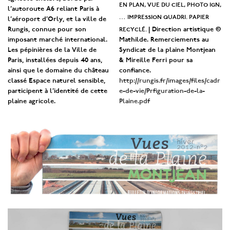
en plan, vue du ciel, photo ign,
l’autoroute A6 reliant Paris à
… impression quadri. papier
l’aéroport d’Orly, et la ville de
recyclé.
Rungis, connue pour son
| Direction artistique ©
imposant marché international.
Mathilde. Remerciements au
Les pépinières de la Ville de
Syndicat de la plaine Montjean
Paris, installées depuis 40 ans,
& Mireille Ferri pour sa
ainsi que le domaine du château
confiance.
classé Espace naturel sensible,
http://rungis.fr/images/files/cadr
participent à l’identité de cette
e-de-vie/Prfiguration-de-la-
plaine agricole.
Plaine.pdf