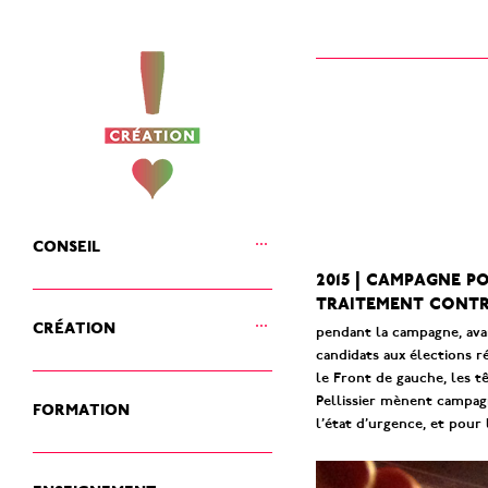
ouvrir
conseil
le
sous-
2015 | campagne p
menu
traitement contr
ouvrir
création
le
pendant la campagne, ava
sous-
candidats aux élections 
menu
le Front de gauche, les t
Pellissier mènent campagn
formation
l’état d’urgence, et pour 
enseignement