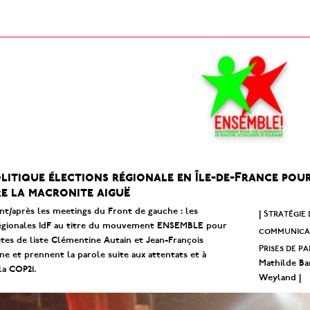
olitique élections régionale en Île-de-France po
e la macronite aiguë
nt/après les meetings du Front de gauche : les
Stratégie
|
régionales IdF au titre du mouvement ENSEMBLE pour
communicat
êtes de liste Clémentine Autain et Jean-François
Prises de pa
e et prennent la parole suite aux attentats et à
Mathilde Ba
la COP21.
Weyland |