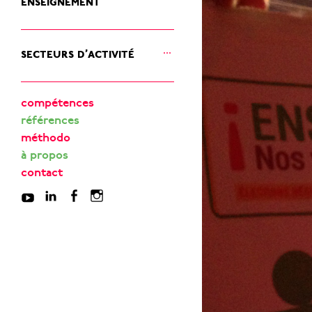
ouvrir
secteurs d’activité
le
sous-
menu
compétences
références
méthodo
à propos
contact
Youtube
linkedin
Facebook
Instagram