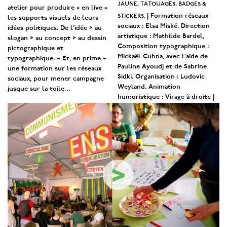
jaune, tatouages, badges &
atelier pour produire « en live »
stickers.
| Formation réseaux
les supports visuels de leurs
sociaux : Elsa Miské. Direction
idées politiques. De l’idée > au
artistique : Mathilde Bardel,
slogan > au concept > au dessin
Composition typographique :
pictographique et
Mickaël Cuhna, avec l’aide de
typographique. – Et, en prime –
Pauline Ayoudj et de Sabrine
une formation sur les réseaux
Sidki. Organisation : Ludovic
sociaux, pour mener campagne
Weyland. Animation
jusque sur la toile…
humoristique : Virage à droite |
>