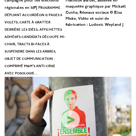
campagne pour les élections
Mathilde Bardel, assistée en
Programme
maquette graphique par Mickaël
régionales en IdF
|
Cunha, Réseaux sociaux © Elsa
dépliant accordéon 12 pages 6
Miske, Vidéo et suivi de
volets, carte à gratter
fabrication : Ludovic Weyland |
derrière les idées, affichettes
adhésifs candidats découpe mi-
chair, tracts bi-faces à
suspendre dans les arbres,
objet de communication :
comprimé m&m’s anti-crise
avec posologie…
>