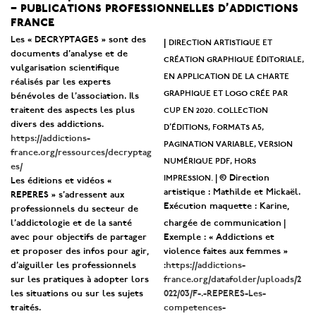
– publications professionnelles d’addictions
france
Les « DECRYPTAGES » sont des
direction artistique et
|
documents d’analyse et de
création graphique éditoriale,
vulgarisation scientifique
en application de la charte
réalisés par les experts
graphique et logo crée par
bénévoles de l’association. Ils
cup en 2020. collection
traitent des aspects les plus
divers des addictions.
d’éditions, formats a5,
https://addictions-
pagination variable, version
france.org/ressources/decryptag
numérique pdf, hors
es/
impression. |
© Direction
Les éditions et vidéos «
artistique : Mathilde et Mickaël.
REPERES » s’adressent aux
Exécution maquette : Karine,
professionnels du secteur de
|
l’addictologie et de la santé
chargée de communication
avec pour objectifs de partager
Exemple : « Addictions et
et proposer des infos pour agir,
violence faites aux femmes »
d’aiguiller les professionnels
:
https://addictions-
sur les pratiques à adopter lors
france.org/datafolder/uploads/2
les situations ou sur les sujets
022/03/F-.-REPERES-Les-
traités.
competences-