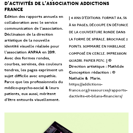
d’activités de l’association addictions
france
Edition des rapports annuels en
4 ans d’éditions. format a4, 56
|
collaboration avec le service
à 60 pages, découpe en défonce
communication de l’association.
de la couverture ronde dans
Déclinaison de la direction
la forme de spirale. brochage 2
artistique de la nouvelle
points. sommaire en habillage
identité visuelle réalisée pour
l’association ANPAA en 2019.
composé en cercle. impression
Avec des formes rondes,
quadri. papier pefc.
| ©
courbes, sereines, des couleurs
Direction artistique : Mathilde
tendres, les pages expriment un
Conception rédaction : ©
sujet difficile avec empathie.
Nathalie & Marie.
Parce que les professionnels du
https://addictions-
médico-psycho-social & leurs
france.org/ressources/rapports-
patients, eux aussi, méritent
dactivite-et-bilans-financiers/
d’être entourés visuellement.