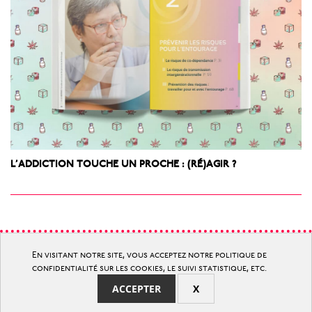
L’ADDICTION TOUCHE UN PROCHE : (RÉ)AGIR ?
© communication d’utilité publique
En visitant notre site, vous acceptez notre politique de
et d’intérêt général
confidentialité sur les cookies, le suivi statistique, etc.
ACCEPTER
X
2015 > 2025 = 10 ans © mathilde bardel & cie