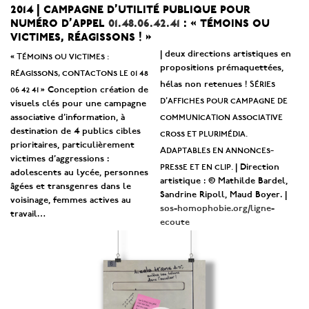
2014 | campagne d’utilité publique pour
numéro d’appel
01.48.06.42.41
: « témoins ou
victimes, réagissons ! »
« Témoins ou victimes :
| deux directions artistiques en
propositions prémaquettées,
réagissons, contactons le 01 48
Séries
hélas non retenues !
06 42 41 »
Conception création de
d’affiches pour campagne de
visuels clés pour une campagne
communication associative
associative d’information, à
destination de 4 publics cibles
cross et plurimédia.
prioritaires, particulièrement
Adaptables en annonces-
victimes d’aggressions :
presse et en clip.
| Direction
adolescents au lycée, personnes
artistique : © Mathilde Bardel,
âgées et transgenres dans le
Sandrine Ripoll, Maud Boyer. |
voisinage, femmes actives au
sos-homophobie.org/ligne-
travail…
ecoute