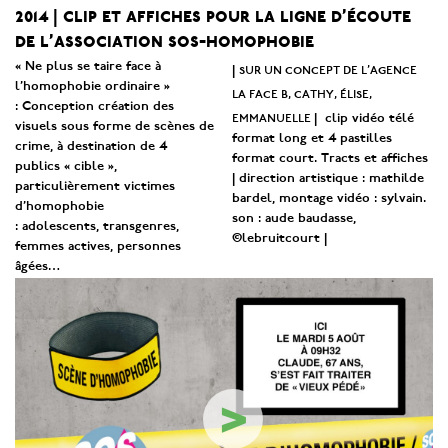
2014
clip et affiches pour la ligne d’écoute
|
de l’association sos-homophobie
« Ne plus se taire face à
s
ur un concept de l’agence
|
l’homophobie ordinaire »
la face b, cathy, élise,
:
Conception création des
emmanuelle
| clip vidéo télé
visuels sous forme de scènes de
format long et 4 pastilles
crime, à destination de 4
format court. Tracts et affiches
publics « cible »,
| direction artistique : mathilde
particulièrement victimes
bardel, montage vidéo : sylvain.
d’homophobie
son : aude baudasse,
:
adolescents, transgenres,
©lebruitcourt |
femmes actives, personnes
âgées…
>