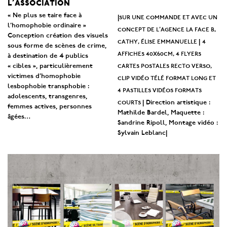
l’association
« Ne plus se taire face à
sur une commande et avec un
|
l’homophobie ordinaire »
concept de l’agence la face b,
Conception création des visuels
cathy, élise emmanuelle
4
|
sous forme de scènes de crime,
affiches 40x60cm, 4 flyers
à destination de 4 publics
cartes postales recto verso,
« cibles », particulièrement
victimes d’homophobie
clip vidéo télé format long et
lesbophobie transphobie :
4 pastilles vidéos formats
adolescents, transgenres,
courts
| Direction artistique :
femmes actives, personnes
Mathilde Bardel, Maquette :
âgées…
Sandrine Ripoll, Montage vidéo :
Sylvain Leblanc|