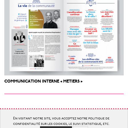
COMMUNICATION INTERNE « METIERS »
© communication d’utilité publique
En visitant notre site, vous acceptez notre politique de
et d’intérêt général
confidentialité sur les cookies, le suivi statistique, etc.