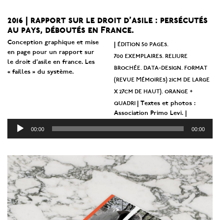
2016 | rapport sur le droit d’asile : persécutés
au pays, déboutés en France.
Conception graphique et mise
édition 50 pages.
|
Lecteur
en page pour un rapport sur
700 exemplaires. reliure
audio
le droit d’asile en france. Les
brochée. data-design. format
« failles » du système.
(revue Mémoires) 21cm de large
x 27cm de haut). orange +
quadri
| Textes et photos :
Association Primo Levi. |
00:00
00:00