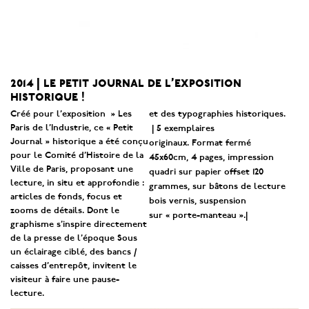
2014 | le petit journal de l’exposition
historique !
Créé pour l’exposition » Les
et
des typographies historiques.
Paris de l’Industrie,
ce « Petit
|
5 exemplaires
Journal » historique a été conçu
originaux. Format fermé
pour le Comité d’Histoire de la
45x60cm, 4 pages, impression
Ville de Paris, proposant une
quadri sur papier offset 120
lecture, in situ et approfondie :
grammes, sur bâtons de lecture
articles de fonds, focus et
bois vernis, suspension
zooms de détails. Dont le
sur « porte-manteau ».
|
graphisme s’inspire
directement
de la presse de l’époque Sous
un éclairage ciblé, des bancs /
caisses d’entrepôt, invitent le
visiteur à faire une pause-
lecture.