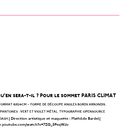
: qu’en sera-t-il ? Pour le sommet PARIS CLIMAT
– format 16x24cm – forme de découpe angles bords arrondis.
 pantones : vert et violet métal. typographie opensource
dash.
| Direction artistique et maquette : Mathilde Bardel|
w.youtube.com/watch?v=7ZQ_5PeqWJo