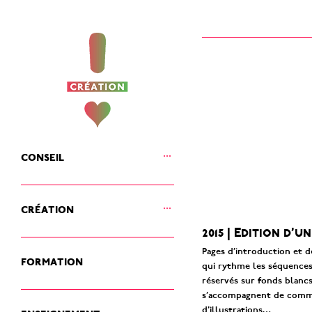
ouvrir
conseil
le
sous-
menu
ouvrir
création
le
sous-
2015 | Edition d’u
menu
Pages d’introduction et d
formation
qui rythme les séquences 
réservés sur fonds blancs
s’accompagnent de comment
enseignement
d’illustrations…