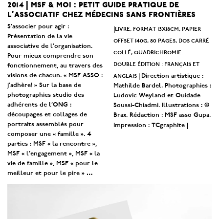
2014 | msf & moi : petit guide pratique de
l’associatif chez médecins sans frontières
S’associer pour agir :
|livre
, format 13x18cm, papier
Présentation de la vie
offset 140g, 80 pages, dos carré
associative de l’organisation.
collé, quadrichromie.
Pour mieux comprendre son
double édition : français et
fonctionnement, au travers des
anglais |
visions de chacun. « MSF ASSO :
Direction artistique :
j’adhère! » Sur la base de
Mathilde Bardel. Photographies :
photographies studio des
Ludovic Weyland et Ouidade
adhérents de l’ONG :
Soussi-Chiadmi. Illustrations : ©
découpages et collages de
Brax. Rédaction : MSF asso Gupa.
portraits assemblés pour
Impression : TCgraphite
|
composer une « famille ». 4
parties : MSF « la rencontre »,
MSF « l’engagement », MSF « la
vie de famille », MSF « pour le
meilleur et pour le pire »
…