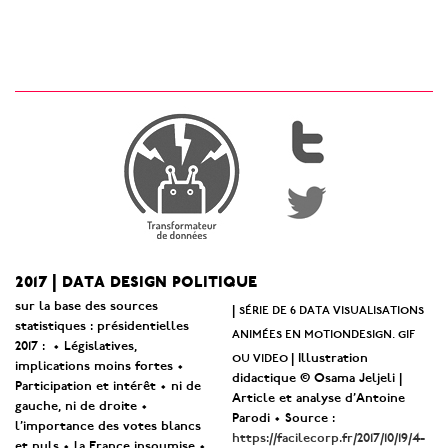
2017 | data design politique
sur la base des sources
série de 6 data visualisations
|
statistiques : présidentielles
animées en motiondesign. gif
2017 : • Législatives,
ou video
| Illustration
implications moins fortes •
didactique © Osama Jeljeli |
Participation et intérêt • ni de
Article et analyse d’Antoine
gauche, ni de droite •
Parodi • Source :
l’importance des votes blancs
https://facilecorp.fr/2017/10/19/4-
et nuls • la France insoumise •