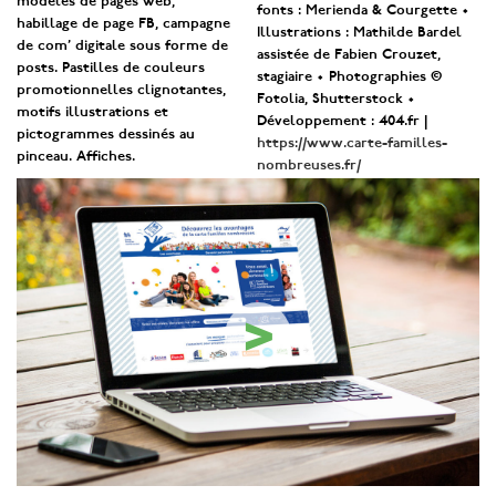
modèles de pages web,
fonts : Merienda & Courgette •
habillage de page FB, campagne
Illustrations : Mathilde Bardel
de com’ digitale sous forme de
assistée de Fabien Crouzet,
posts. Pastilles de couleurs
stagiaire • Photographies ©
promotionnelles clignotantes,
Fotolia, Shutterstock •
motifs illustrations et
Développement : 404.fr |
pictogrammes dessinés au
https://www.carte-familles-
pinceau. Affiches.
nombreuses.fr/
>