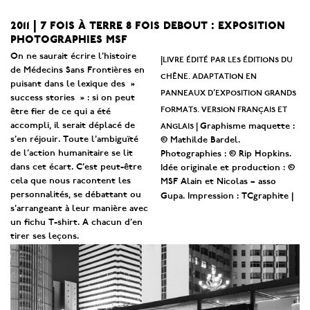
2011 | 7 fois à terre 8 fois debout : exposition
photographies msf
On ne saurait écrire l’histoire
|livre
édité par les éditions du
de Médecins Sans Frontières en
chêne. adaptation en
puisant dans le lexique des »
panneaux d’exposition grands
success stories » : si on peut
formats. version français et
être fier de ce qui a été
anglais |
accompli, il serait déplacé de
Graphisme maquette :
s’en réjouir. Toute l’ambiguïté
© Mathilde Bardel.
de l’action humanitaire se lit
Photographies : © Rip Hopkins.
dans cet écart. C’est peut-être
Idée originale et production : ©
cela que nous racontent les
MSF Alain et Nicolas – asso
personnalités, se débattant ou
Gupa. Impression : TCgraphite
|
s’arrangeant à leur manière avec
un fichu T-shirt. A chacun d’en
tirer ses leçons.