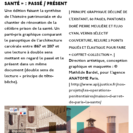
santé » : passé / présent
Une édition faisant la synthèse
principe graphique décliné de
|
de l’histoire patrimoniale et du
l’existant, 60 pages, pantones
chantier de rénovation de la
doré pierre meulière et fluo
célèbre prison de la santé. Un
cyan, vernis sélectif
parti-pris graphique comparant
couverture, reliure 2 points
le panoptique de l’architecture
carcérale entre 1867 et 2017 et
piqués et élastique pour faire
une lecture à double sens
« coffret-collection ».
|
mettant en regard le passé et le
Direction artistique, conception
présent dans un même
graphique et maquette : ©
document (double sens de
Mathilde Bardel, pour l’agence
lecture • principe de tête-
ANATOME Paris.
bêche).
|
http://www.apij.justice.fr/nos-
projets/les-operations-
penitentiaires/maison-d-arret-
de-paris–la-sante/