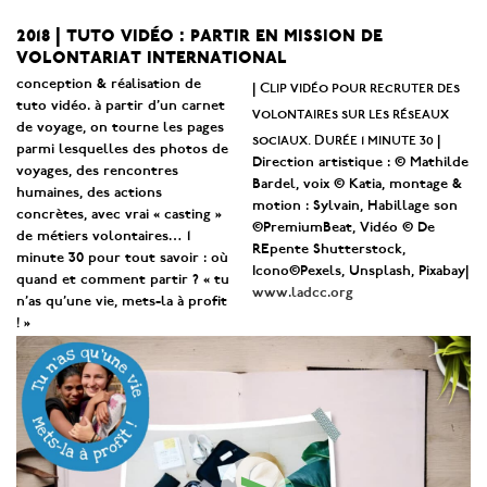
2018 | tuto vidéo : partir en mission de
volontariat international
conception & réalisation de
Clip vidéo pour recruter des
|
tuto vidéo. à partir d’un carnet
volontaires sur les réseaux
de voyage, on tourne les pages
sociaux. Durée 1 minute 30
|
parmi lesquelles des photos de
Direction artistique : © Mathilde
voyages, des rencontres
Bardel, voix © Katia, montage &
humaines, des actions
motion : Sylvain, Habillage son
concrètes, avec vrai « casting »
©PremiumBeat, Vidéo © De
de métiers volontaires… 1
REpente Shutterstock,
minute 30 pour tout savoir : où
Icono©Pexels, Unsplash, Pixabay|
quand et comment partir ? « tu
www.ladcc.org
n’as qu’une vie, mets-la à profit
! »