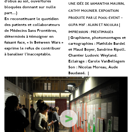
d’obus au sol, ouvertures
une idée de samantha maurin,
bloquées donnant sur nulle
cathy mounier. exposition
part…)
produite par le pool-event –
En reconstituant le quotidien
gupa msf : alain et nicolas |
des patients et collaborateurs
de Médecins Sans Frontières,
impression : prestimages
déterminés à témoigner en
| Graphisme, photomontages et
faisant face, « In Between Wars »
cartographies : Mathilde Bardel
exprime le refus de contribuer
et Maud Boyer, Sandrine Ripoll.
à banaliser l’inacceptable.
Chantier Ludovic Weyland.
Eclairage : Carole VanBellegem
Son : Nicolas Moreau, Aude
Baudassé. |
>