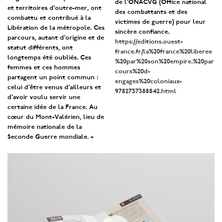
de l’ONACVG (Office national
et territoires d’outre-mer, ont
des combattants et des
combattu et contribué à la
victimes de guerre) pour leur
Libération de la métropole. Ces
sincère confiance.
parcours, autant d’origine et de
https://editions.ouest-
statut différents, ont
france.fr/la%20france%20liberee
longtemps été oubliés. Ces
%20par%20son%20empire.%20par
femmes et ces hommes
cours%20d-
partagent un point commun :
engages%20coloniaux-
celui d’être venus d’ailleurs et
9782737388842.html
d’avoir voulu servir une
certaine idée de la France. Au
cœur du Mont-Valérien, lieu de
mémoire nationale de la
Seconde Guerre mondiale. »