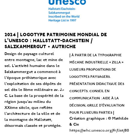
2024 | logotype patrimoine mondial de
l’unesco : hallstatt-dachstein /
salzkammergut • autriche
Design de paysage culturel
à partir de la typographie
|
entre montagne, lac et mine de
mécane industrielle « zilla »
sel. L’activité humaine dans le
lusieurs propositions de
Salzkammergut a commencé à
logotypes paysagers.
l’époque préhistorique avec
présentation didactique des
l’exploitation de ses dépôts de
sel dès le IIème millénaire av. J.-
concepts. conseil en
C. La base de la prospérité de la
communication : aide à la
région jusqu’au milieu du
décision, grille d’évaluation
XXème siècle, que reflète
pour plusieurs parties
|
l’architecture de la ville et de
Création graphique : © Mathilde
la montagne de Hallstatt,
& Cie
désormais classée et protégée.
https://whc.unesco.org/fr/list/80