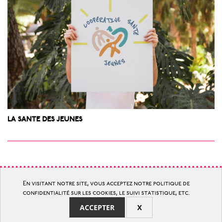
LA SANTE DES JEUNES
© communication d’utilité publique
En visitant notre site, vous acceptez notre politique de
et d’intérêt général
confidentialité sur les cookies, le suivi statistique, etc.
ACCEPTER
X
2015 > 2025 = 10 ans © mathilde bardel & cie