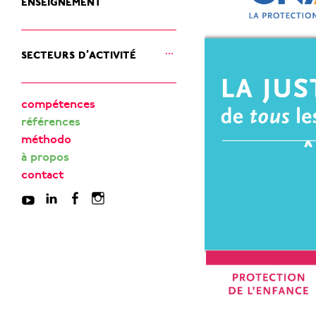
ouvrir
secteurs d’activité
le
sous-
menu
compétences
références
méthodo
à propos
contact
Youtube
linkedin
Facebook
Instagram