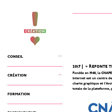
ouvrir
conseil
le
sous-
2017 | » Refonte 
menu
ouvrir
Fondée en 1948, la CNAPE 
création
le
internet est un centre de
sous-
charte graphique et l’é
menu
totale de la plateforme, 
formation
enseignement