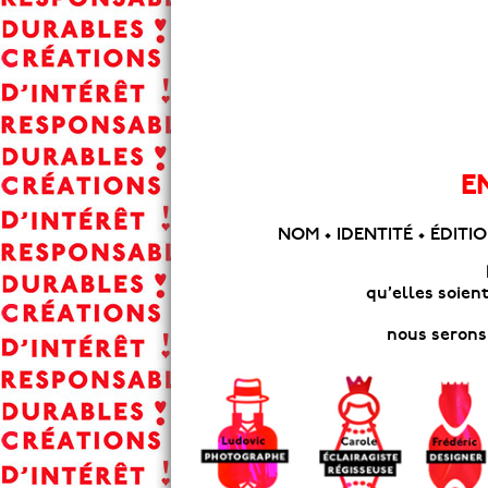
E
NOM • IDENTITÉ • ÉDITI
qu’elles soien
nous serons